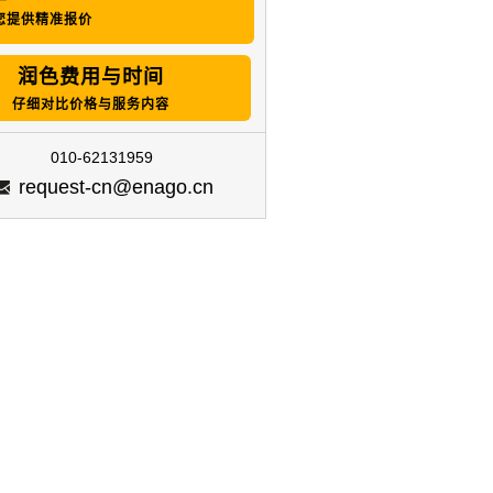
您提供精准报价
润色费用与时间
仔细对比价格与服务内容
010-62131959
request-cn@enago.cn
谢 坤林
Sichuan University
West China Hospital, Sichuan
University
时的免费高级编校报告协助我让我更
解未来该如何加强我的写作技巧。此
论阁快速的回应、专业的润色使之成
选择的润色编辑公司。
了解更多..