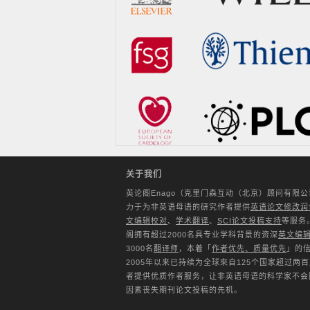
关于我们
英论阁Enago（克里门森互动（北京）顾问有限
力于为非英语母语的研究作者提供
英语论文修改润
文编辑校对
、
学术翻译
、
SCI论文投稿支持
等服务
阁拥有超过2000名具专业学科背景的资深
英文编
3000名
翻译师
，本着「
作者优先、质量优先
」的
2005年以来已持续为全球來自125个国家超过两
者提供优质作者服务，让非英语母语的科学家不会
因素丧失期刊论文投稿的先机。