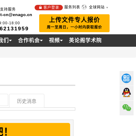
服务列表
全球网站
客户登录
件支持服务
st-cn@enago.cn
上传文件专人报价
00-18:00
周一至周日，一小时内获取报价
-62131959
我们
合作机会
视频
英论阁学术院
7
历史消息
吧！