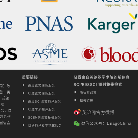
重要链接
获得来自英论阁学术院的新信息
SCI/EI/SSCI 期刊免费检索
高级论文润色服务
公司）致
色
、
英
隐私权政策
标准论文润色服务
。英论
相关链接
高级SCI论文翻译服务
辑
及
标准学术翻译服务
信念，自
英论阁官方微博
百万名作
SCI期刊论文投稿服务
因语言
微信公众号：EnagoChina
日语翻译和本地化服务