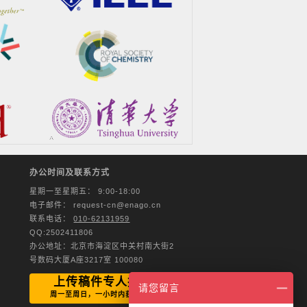
办公时间及联系方式
星期一至星期五： 9:00-18:00
电子邮件：
request-cn@enago.cn
联系电话：
010-62131959
QQ:2502411806
办公地址：北京市海淀区中关村南大街2
号数码大厦A座3217室 100080
上传稿件专人报价
请您留言
周一至周日，一小时内获取报价