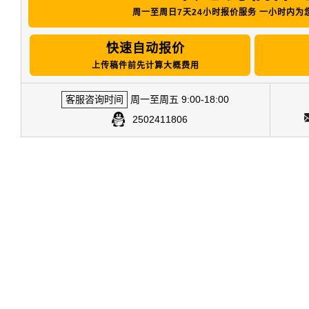
周一至周日7天24小时报价服务 一小时内为
快速自动报价
上传稿件前先计算大概费用
客服咨询时间
周一至周五 9:00-18:00
2502411806
蒋 婧婧
Sichuan University
TongJi Medical College,
HuaZhong University of
Science & Technology
交稿
英文润色很到位，很专业，英语很地道，
加了
整体提高了稿件的质量。我的文章已经被
外英
接收了，非常感谢英论阁！
为我
了解更多..