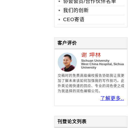
协会会员/合作伙伴名单
我们的创新
CEO寄语
客户评价
婧婧
谢 坤林
University
Sichuan University
dical College,
West China Hospital, Sichuan
 University of
University
& Technology
交稿时的免费高级编校报告协助我让我更
业，英语很地道，
加了解未来该如何加强我的写作技巧。此
。我的文章已经被
外英论阁快速的回应、专业的润色使之成
阁！
为我选择的润色编辑公司。
了解更多..
了解更多..
刊登论文列表