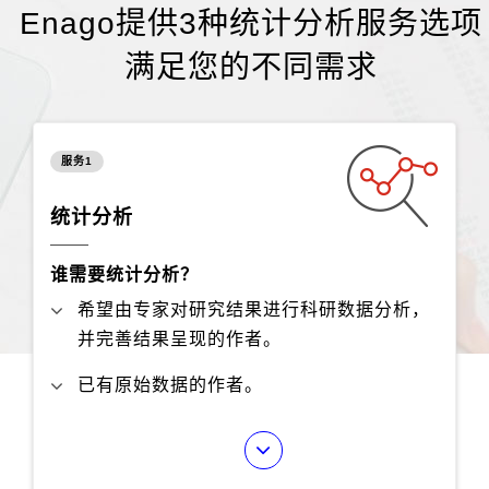
稿
付
证
服
频
独
Enago提供3种统计分析服务选项
服
务
家
询
满足您的不同需求
务
服
价
服务1
务
单
统计分析
谁需要统计分析？
希望由专家对研究结果进行科研数据分析，
并完善结果呈现的作者。
已有原始数据的作者。