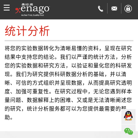
☰
统计分析
英
文
SCI
将您的实验数据转化为清晰易懂的资料，呈现在研究
结果中支持您的结论。我们以严谨的统计方法，分析
润
期
学
您的实验数据和研究方法，以验证和量化您的科研发
现。我们为研究提供科研数据分析的基础，并以清
色
刊
术
费
晰、可信的方式组织并呈现数据，从而提高研究透明
度、加强可重复性。在研究过程中，无论您遇到样本
论
翻
用
品
量问题、数据解释上的困难、又或是无法清晰阐述您
文
译
与
质
免
的研究，统计分析服务都可以为您提供最需要的帮
助。
投
交
保
费
视