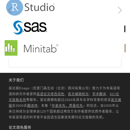
Previous
Nex
关于我们
英论阁Enago（克里门森互动（北京）顾问有限公司）致力于为非英语母
语的研究作者提供
英语论文修改润色
、
英文编辑校对
、
学术翻译
、
SCI论
文投稿支持
等服务。英论阁拥有超过2000名具专业学科背景的资深
英文编
辑
及3000名
翻译师
，本着「
作者优先、质量优先
」的信念，自2005年以
来已持续为全球來自125个国家超过两百万名作者提供优质作者服务，让
非英语母语的科学家不会因语言因素丧失期刊论文投稿的先机。
论文润色服务